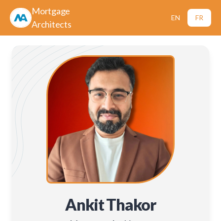
Mortgage
EN
FR
Architects
Ankit Thakor