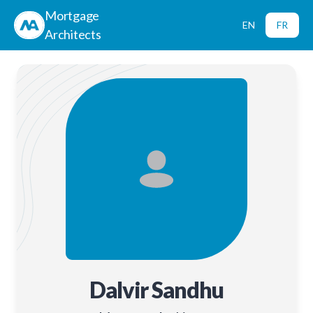
Mortgage
EN
FR
Architects
Dalvir Sandhu