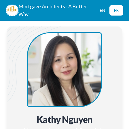
Mortgage Architects - A Better
EN
FR
Way
Kathy Nguyen