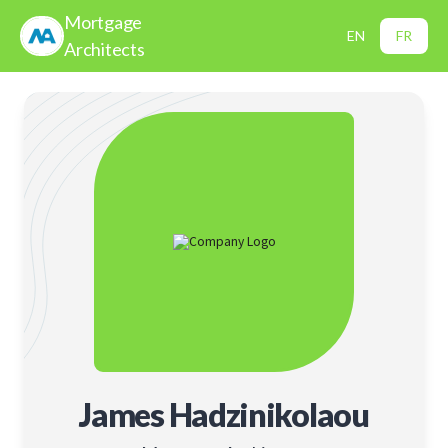
Mortgage
EN
FR
Architects
James Hadzinikolaou