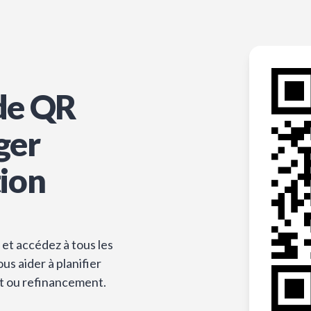
de QR
ger
tion
et accédez à tous les
s aider à planifier
t ou refinancement.