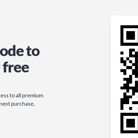
ode to
 free
ess to all premium
 next purchase,