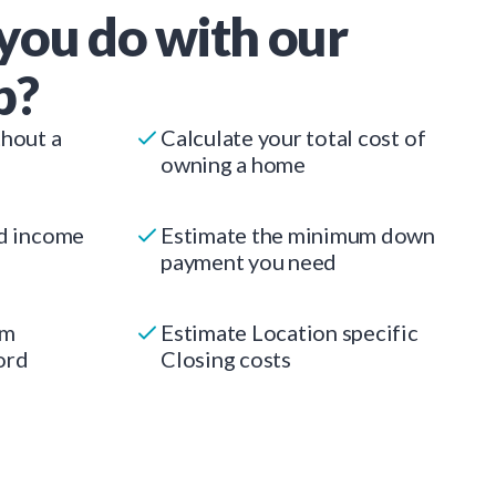
you do with our
p?
thout a
Calculate your total cost of
owning a home
ed income
Estimate the minimum down
payment you need
um
Estimate Location specific
ord
Closing costs