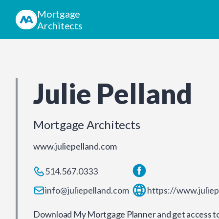
Mortgage
Architects
Julie Pelland
Mortgage Architects
www.juliepelland.com
514.567.0333
info@juliepelland.com
https://www.julie
Download My Mortgage Planner and get access to 