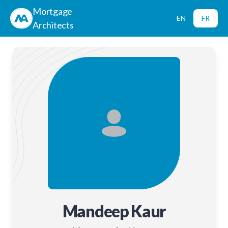
Mortgage
EN
FR
Architects
Mandeep Kaur