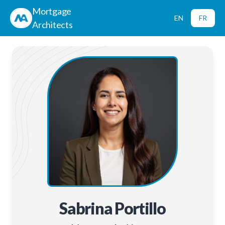
Mortgage
EN
FR
Architects
Sabrina Portillo