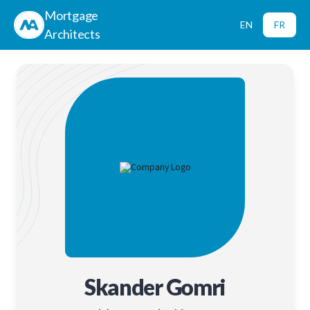
Mortgage
EN
FR
Architects
Skander Gomri